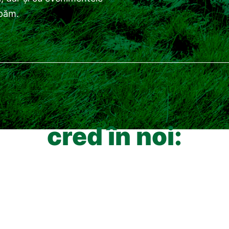
ipăm.
cred în noi: