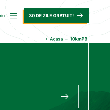
iu
30 DE ZILE GRATUIT!
‹
Acasa
–
10kmPB