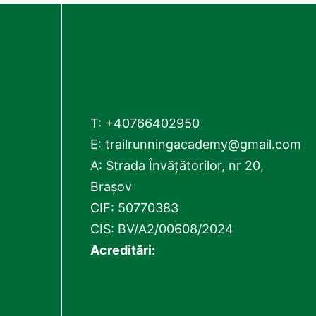
T:
+40766402950
E:
trailrunningacademy@gmail.com
A: Strada Învățătorilor, nr 20,
Brașov
CIF: 50770383
CIS: BV/A2/00608/2024
Acreditări: