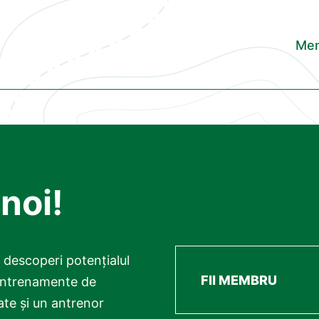
Men
 noi!
ți descoperi potențialul
FII MEMBRU
 antrenamente de
te și un antrenor