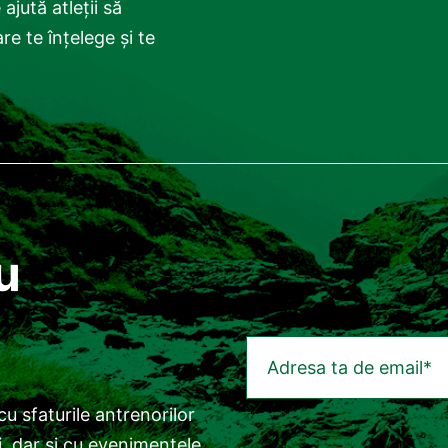
ajută atleții să
e te înțelege și te
u
 cu sfaturile antrenorilor
i, dar și cu evenimentele