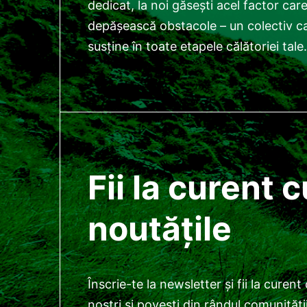
dedicat, la noi găsești acel factor care 
depășească obstacole – un colectiv car
susține în toate etapele călătoriei tale.
Fii la curent c
noutățile
Înscrie-te la newsletter și fii la curent
noștri și povești din rândul comunități