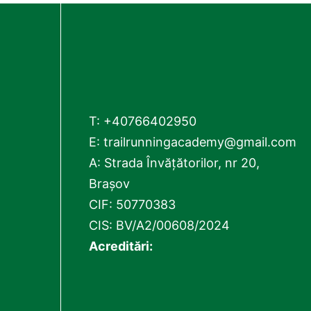
T:
+40766402950
E:
trailrunningacademy@gmail.com
A: Strada Învățătorilor, nr 20,
Brașov
CIF: 50770383
CIS: BV/A2/00608/2024
Acreditări: