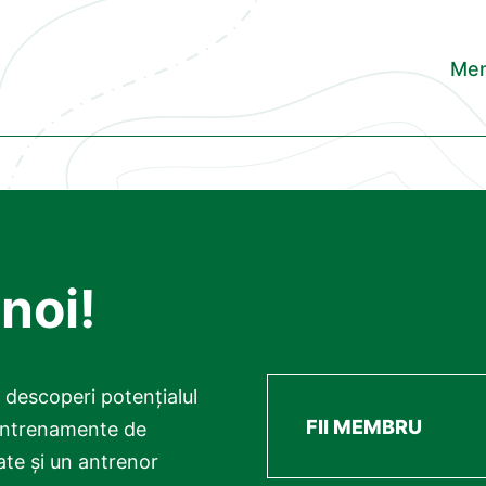
Men
 noi!
ți descoperi potențialul
FII MEMBRU
 antrenamente de
te și un antrenor