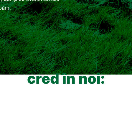
ipăm.
cred în noi: