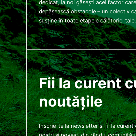
dedicat, la noi găsești acel factor care 
depășească obstacole – un colectiv car
susține în toate etapele călătoriei tale.
Fii la curent c
noutățile
Înscrie-te la newsletter și fii la curent
noștri și povești din rândul comunități