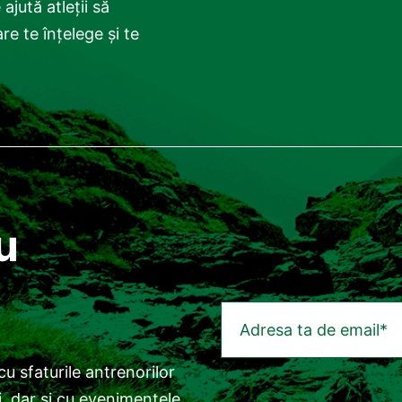
ajută atleții să
e te înțelege și te
u
 cu sfaturile antrenorilor
i, dar și cu evenimentele