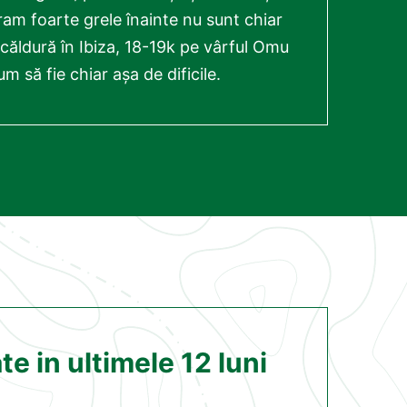
ram foarte grele înainte nu sunt chiar
 căldură în Ibiza, 18-19k pe vârful Omu
m să fie chiar așa de dificile.
e in ultimele 12 luni