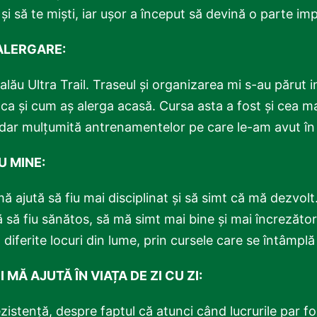
ă și să te miști, iar ușor a început să devină o parte i
 ALERGARE:
lău Ultra Trail. Traseul și organizarea mi s-au părut in
ca și cum aș alerga acasă. Cursa asta a fost și cea m
, dar mulțumită antrenamentelor pe care le-am avut în 
U MINE:
 mă ajută să fiu mai disciplinat și să simt că mă dezv
ă să fiu sănătos, să mă simt mai bine și mai încrezăto
 diferite locuri din lume, prin cursele care se întâmplă
 MĂ AJUTĂ ÎN VIAȚA DE ZI CU ZI:
istență, despre faptul că atunci când lucrurile par fo