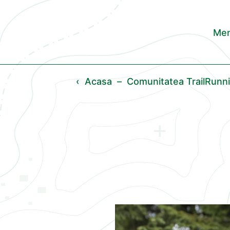
Men
‹
Acasa
–
Comunitatea TrailRun