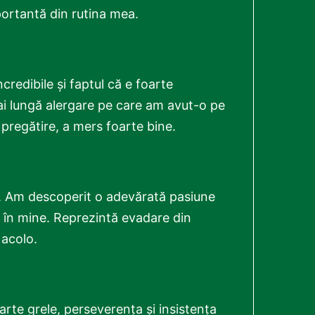
mportantă din rutina mea.
credibile și faptul că e foarte
ai lungă alergare pe care am avut-o pe
pregătire, a mers foarte bine.
olt. Am descoperit o adevărată pasiune
r în mine. Reprezintă evadare din
 acolo.
arte grele, perseverența și insistența