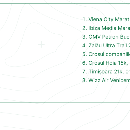
Viena City Marat
Ibiza Media Mar
OMV Petron Buch
Zalău Ultra Trail 
Crosul companiil
Crosul Hoia 15k, 
Timișoara 21k, 0
Wizz Air Venicem