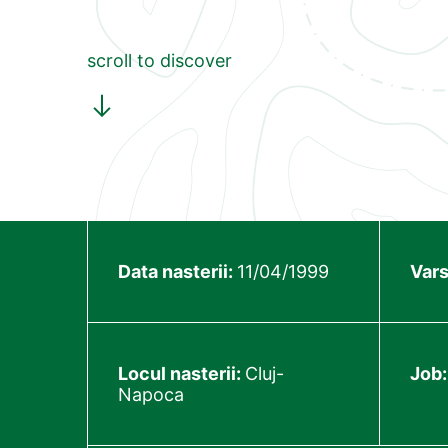
scroll to discover
Data nasterii:
11/04/1999
Vars
Locul nasterii:
Cluj-
Job
Napoca