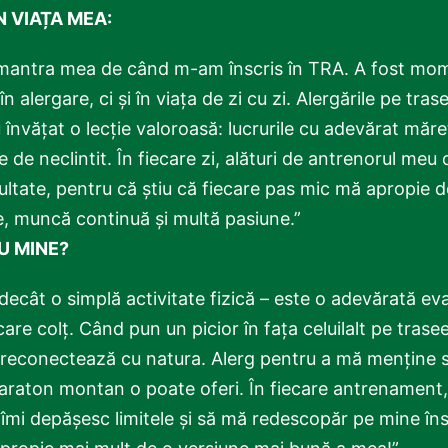
N VIAȚA MEA:
mantra mea de când m-am înscris în TRA. A fost mome
în alergare, ci și în viața de zi cu zi. Alergările pe tr
vățat o lecție valoroasă: lucrurile cu adevărat măre
e de neclintit. În fiecare zi, alături de antrenorul meu
ltate, pentru că știu că fiecare pas mic mă apropie d
e, muncă continuă și multă pasiune.”
U MINE?
ecât o simplă activitate fizică – este o adevărată evad
care colț. Când pun un picior în fața celuilalt pe trase
 reconectează cu natura. Alerg pentru a mă menține s
maraton montan o poate oferi. În fiecare antrenament,
îmi depășesc limitele și să mă redescopăr pe mine însu