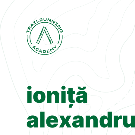
ioniță
alexandr