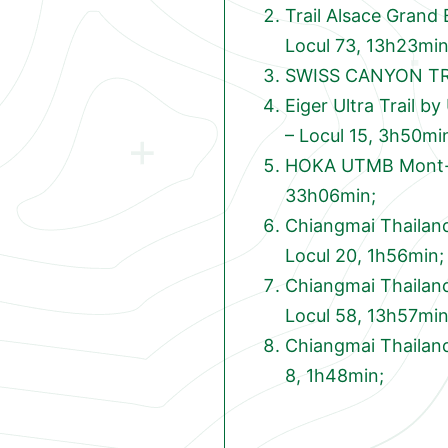
Trail Alsace Grand 
Locul 73, 13h23min
SWISS CANYON TRA
Eiger Ultra Trail 
– Locul 15, 3h50mi
HOKA UTMB Mont-B
33h06min;
Chiangmai Thaila
Locul 20, 1h56min;
Chiangmai Thaila
Locul 58, 13h57min
Chiangmai Thailan
8, 1h48min;