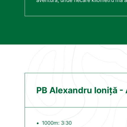
aventură, unde fiecare kilometru mă 
PB Alexandru Ioniță -
1000m: 3:30