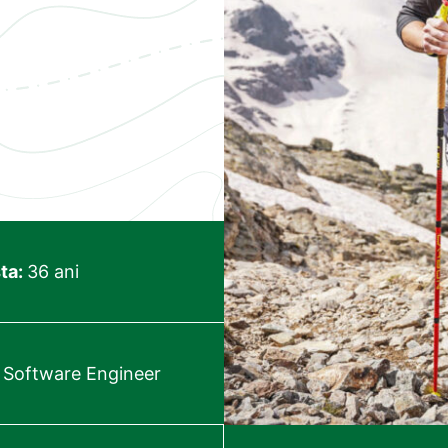
ta:
36 ani
:
Software Engineer