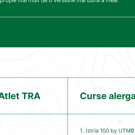
apropie mai mult de o versiune mai bună a mea!”
 Atlet TRA
Curse alergat
Istria 100 by UTMB