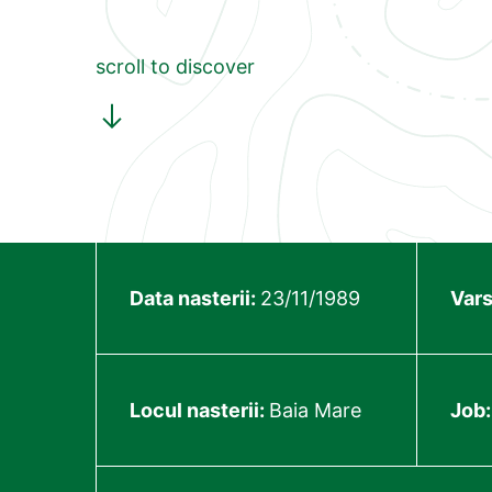
scroll to discover
Data nasterii:
23/11/1989
Vars
Locul nasterii:
Baia Mare
Job