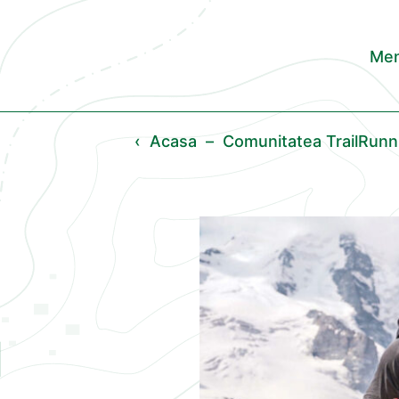
Men
‹
Acasa
–
Comunitatea TrailRun
u