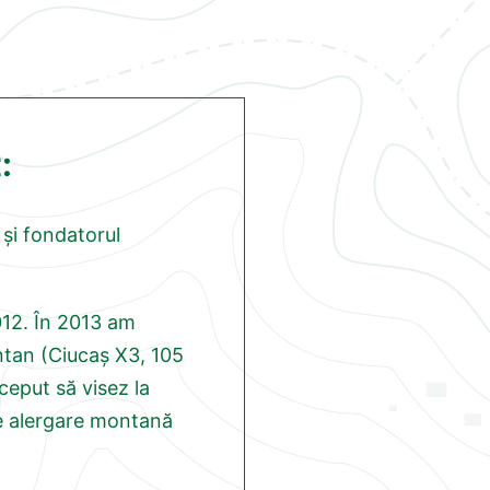
:
și fondatorul
012. În 2013 am
tan (Ciucaș X3, 105
ceput să visez la
e alergare montană