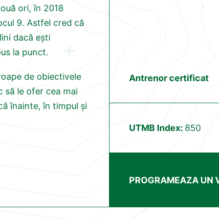
ouă ori, în 2018
cul 9. Astfel cred că
lini dacă ești
pus la punct.
roape de obiectivele
Antrenor certificat
rc să le ofer cea mai
că înainte, în timpul și
UTMB Index:
850
PROGRAMEAZA UN V