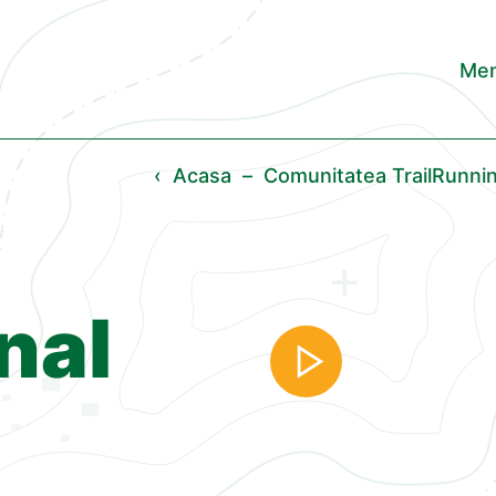
Men
‹
Acasa
–
Comunitatea TrailRunn
nal