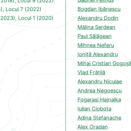
 (2018), Locul 9 (2022)
Bogdan Ibănescu
3), Locul 7 (2022)
 2023), Locul 1 (2020)
Alexandru Dodin
Mălina Serdean
Paul Sălăgean
)
Mihnea Neferu
Ioniță Alexandru
Mihai Cristian Gogoși
Vlad Frățilă
Alexandru Niculae
Andrea Negoescu
Fogarasi Hajnalka
Iulian Ciobota
Adina Ștefanache
Alex Oradan