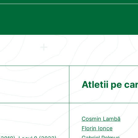
Atletii pe ca
Cosmin Lambă
Florin Ionce
Gabriel Pelmuș