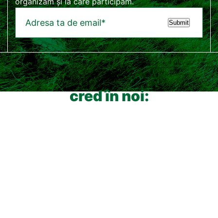
organizăm și la care participăm.
Submit
cred în noi: