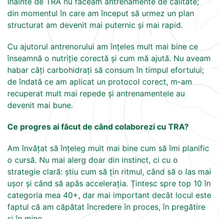
Înainte de TRA nu făceam antrenamente de calitate;
din momentul în care am început să urmez un plan
structurat am devenit mai puternic și mai rapid.
Cu ajutorul antrenorului am înțeles mult mai bine ce
înseamnă o nutriție corectă și cum mă ajută. Nu aveam
habar câți carbohidrați să consum în timpul efortului;
de îndată ce am aplicat un protocol corect, m-am
recuperat mult mai repede și antrenamentele au
devenit mai bune.
Ce progres ai făcut de când colaborezi cu TRA?
Am învățat să înțeleg mult mai bine cum să îmi planific
o cursă. Nu mai alerg doar din instinct, ci cu o
strategie clară: știu cum să țin ritmul, când să o las mai
ușor și când să apăs accelerația. Țintesc spre top 10 în
categoria mea 40+, dar mai important decât locul este
faptul că am căpătat încredere în proces, în pregătire
și în mine.