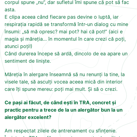
corpul spune „nu”, dar sufletul îmi spune că pot să fac
asta.
E clipa aceea când fiecare pas devine o luptă, iar
respirația rapidă se transformă într-un dialog cu mine
însumi: „să mă opresc? mai pot? hai că pot!” (aici e
magia și măreția… în momentul în care crezi că poți,
atunci poți!)
Când durerea începe să ardă, dincolo de ea apare un
sentiment de liniște.
Măreția în alergare înseamnă să nu renunți la tine, la
visele tale, să asculți vocea aceea mică din interior
care îți spune mereu: poți mai mult. Și să o crezi.
Ce pași ai făcut, de când ești în TRA, concret și
practic pentru a trece de la un alergător bun la un
alergător excelent?
Am respectat zilele de antrenament cu sfințenie.