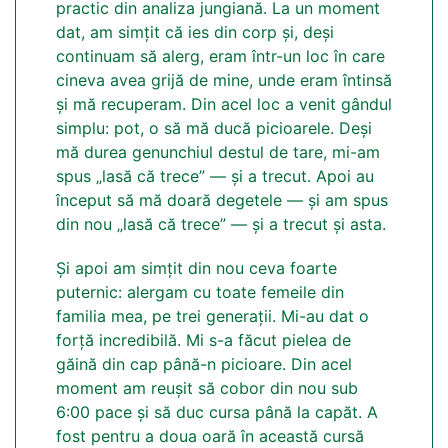
practic din analiza jungiană. La un moment
dat, am simțit că ies din corp și, deși
continuam să alerg, eram într-un loc în care
cineva avea grijă de mine, unde eram întinsă
și mă recuperam. Din acel loc a venit gândul
simplu: pot, o să mă ducă picioarele. Deși
mă durea genunchiul destul de tare, mi-am
spus „lasă că trece” — și a trecut. Apoi au
început să mă doară degetele — și am spus
din nou „lasă că trece” — și a trecut și asta.
Și apoi am simțit din nou ceva foarte
puternic: alergam cu toate femeile din
familia mea, pe trei generații. Mi-au dat o
forță incredibilă. Mi s-a făcut pielea de
găină din cap până-n picioare. Din acel
moment am reușit să cobor din nou sub
6:00 pace și să duc cursa până la capăt. A
fost pentru a doua oară în această cursă