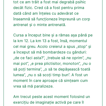
tot ce am trăit a fost mai degrabă psihic
decât fizic. Cred că a fost pentru prima
dată când am înțeles cu adevărat ce
înseamnă să funcționeze împreună un corp
antrenat și o minte antrenată.
Cursa a început bine și a rămas așa până pe
la km 12. La km 13 a fost, însă, momentul
cel mai greu. Acolo creierul a spus „stop” și
a început să mă bombardeze cu gânduri:
„de ce faci asta?”, „trebuie să ne oprim”, „nu
mai pot”, „e prea plictisitor, monoton”, „nu o
să poți termina”, „o să te depășească toată
lumea”, „nu o să scoți timp bun”. A fost un
moment în care aproape că simțeam cum
vrea să mă paralizeze.
Am trecut peste acest moment folosind un
exercițiu de imaginație activă pe care îl