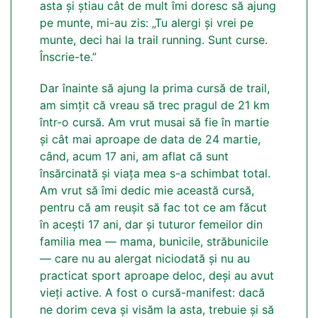
asta și știau cât de mult îmi doresc să ajung
pe munte, mi-au zis: „Tu alergi și vrei pe
munte, deci hai la trail running. Sunt curse.
Înscrie-te.”
Dar înainte să ajung la prima cursă de trail,
am simțit că vreau să trec pragul de 21 km
într-o cursă. Am vrut musai să fie în martie
și cât mai aproape de data de 24 martie,
când, acum 17 ani, am aflat că sunt
însărcinată și viața mea s-a schimbat total.
Am vrut să îmi dedic mie această cursă,
pentru că am reușit să fac tot ce am făcut
în acești 17 ani, dar și tuturor femeilor din
familia mea — mama, bunicile, străbunicile
— care nu au alergat niciodată și nu au
practicat sport aproape deloc, deși au avut
vieți active. A fost o cursă-manifest: dacă
ne dorim ceva și visăm la asta, trebuie și să