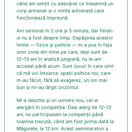
când am simțit cu adevărat ce înseamnă un
corp antrenat și o minte antrenată care
funcționează împreună.
Am terminat în 2 ore și 5 minute, dar finish-
ul nu a fost despre timp. Depășirea acestor
limite — fizice și psihice — m-a pus în fața
unor zone din mine pe care, deși sunt de
12–13 ani în analiză jungiană, nu le-am
accesat până acum. Sunt locuri în care simt
că mă voi întoarce, spații psihice noi, care
m-au făcut, fără să exagerez, un om mai
bun și mi-au lărgit orizontul.
Mi-a deschis și un univers nou, cel al
alergării în competiție. Deși alerg de 12–13
ani, nu participasem la competiții până
toamna trecută, când am fost prima dată la
Măgurele, la 12 km. Acest semimaraton a