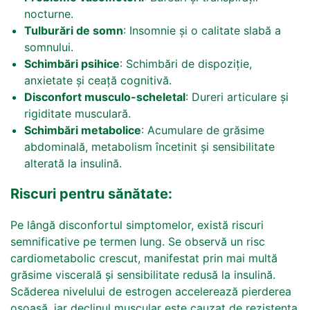
nocturne.
Tulburări de somn
: Insomnie și o calitate slabă a
somnului.
Schimbări psihice
: Schimbări de dispoziție,
anxietate și ceață cognitivă.
Disconfort musculo-scheletal
: Dureri articulare și
rigiditate musculară.
Schimbări metabolice
: Acumulare de grăsime
abdominală, metabolism încetinit și sensibilitate
alterată la insulină.
Riscuri pentru sănătate:
Pe lângă disconfortul simptomelor, există riscuri
semnificative pe termen lung. Se observă un risc
cardiometabolic crescut, manifestat prin mai multă
grăsime viscerală și sensibilitate redusă la insulină.
Scăderea nivelului de estrogen accelerează pierderea
osoasă, iar declinul muscular este cauzat de rezistența