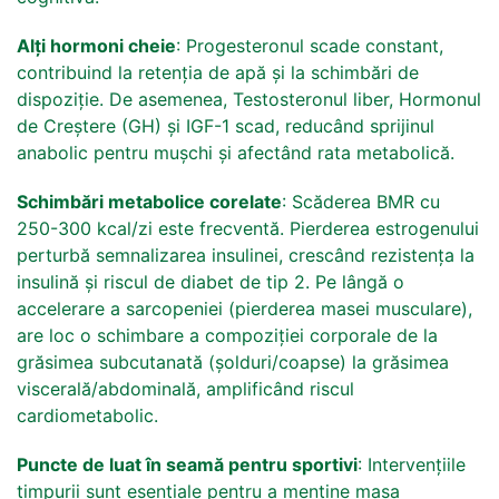
Alți hormoni cheie
: Progesteronul scade constant,
contribuind la retenția de apă și la schimbări de
dispoziție. De asemenea, Testosteronul liber, Hormonul
de Creștere (GH) și IGF-1 scad, reducând sprijinul
anabolic pentru mușchi și afectând rata metabolică.
Schimbări metabolice corelate
: Scăderea BMR cu
250-300 kcal/zi este frecventă. Pierderea estrogenului
perturbă semnalizarea insulinei, crescând rezistența la
insulină și riscul de diabet de tip 2. Pe lângă o
accelerare a sarcopeniei (pierderea masei musculare),
are loc o schimbare a compoziției corporale de la
grăsimea subcutanată (șolduri/coapse) la grăsimea
viscerală/abdominală, amplificând riscul
cardiometabolic.
Puncte de luat în seamă pentru sportivi
: Intervențiile
timpurii sunt esențiale pentru a menține masa