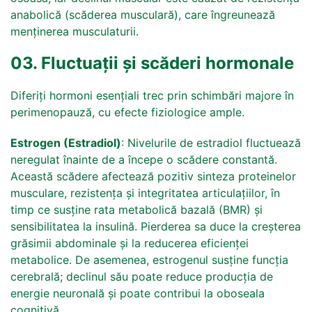
anabolică (scăderea musculară), care îngreunează
menținerea musculaturii.
03. Fluctuații și scăderi hormonale
Diferiți hormoni esențiali trec prin schimbări majore în
perimenopauză, cu efecte fiziologice ample.
Estrogen (Estradiol)
: Nivelurile de estradiol fluctuează
neregulat înainte de a începe o scădere constantă.
Această scădere afectează pozitiv sinteza proteinelor
musculare, rezistența și integritatea articulațiilor, în
timp ce susține rata metabolică bazală (BMR) și
sensibilitatea la insulină. Pierderea sa duce la creșterea
grăsimii abdominale și la reducerea eficienței
metabolice. De asemenea, estrogenul susține funcția
cerebrală; declinul său poate reduce producția de
energie neuronală și poate contribui la oboseala
cognitivă.