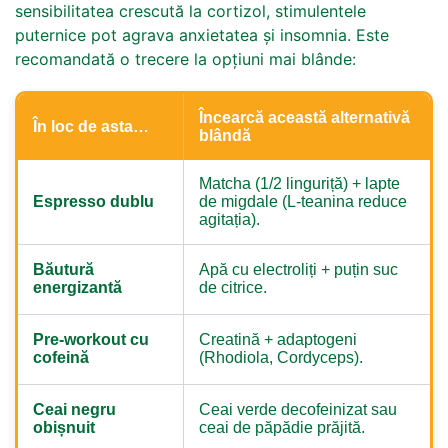
sensibilitatea crescută la cortizol, stimulentele
puternice pot agrava anxietatea și insomnia. Este
recomandată o trecere la opțiuni mai blânde:
Încearcă această alternativă
În loc de asta…
blândă
Matcha (1/2 linguriță) + lapte
Espresso dublu
de migdale (L-teanina reduce
agitația).
Băutură
Apă cu electroliți + puțin suc
energizantă
de citrice.
Pre-workout cu
Creatină + adaptogeni
cofeină
(Rhodiola, Cordyceps).
Ceai negru
Ceai verde decofeinizat sau
obișnuit
ceai de păpădie prăjită.