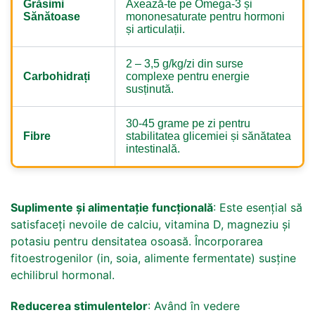
Grăsimi
Axează-te pe Omega-3 și
Sănătoase
mononesaturate pentru hormoni
și articulații.
2 – 3,5 g/kg/zi din surse
Carbohidrați
complexe pentru energie
susținută.
30-45 grame pe zi pentru
Fibre
stabilitatea glicemiei și sănătatea
intestinală.
Suplimente și alimentație funcțională
: Este esențial să
satisfaceți nevoile de calciu, vitamina D, magneziu și
potasiu pentru densitatea osoasă. Încorporarea
fitoestrogenilor (in, soia, alimente fermentate) susține
echilibrul hormonal.
Reducerea stimulentelor
: Având în vedere