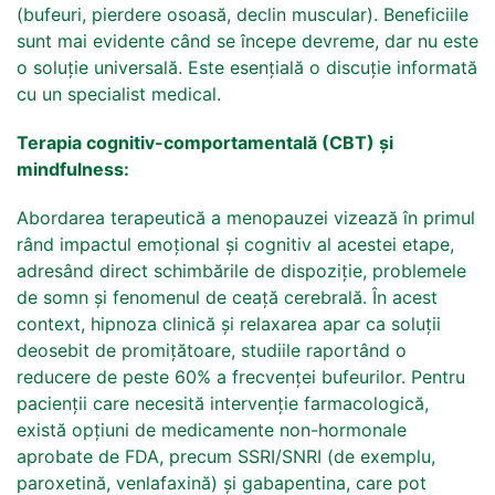
(bufeuri, pierdere osoasă, declin muscular). Beneficiile
sunt mai evidente când se începe devreme, dar nu este
o soluție universală. Este esențială o discuție informată
cu un specialist medical.
Terapia cognitiv-comportamentală (CBT) și
mindfulness:
Abordarea terapeutică a menopauzei vizează în primul
rând impactul emoțional și cognitiv al acestei etape,
adresând direct schimbările de dispoziție, problemele
de somn și fenomenul de ceață cerebrală. În acest
context, hipnoza clinică și relaxarea apar ca soluții
deosebit de promițătoare, studiile raportând o
reducere de peste 60% a frecvenței bufeurilor. Pentru
pacienții care necesită intervenție farmacologică,
există opțiuni de medicamente non-hormonale
aprobate de FDA, precum SSRI/SNRI (de exemplu,
paroxetină, venlafaxină) și gabapentina, care pot