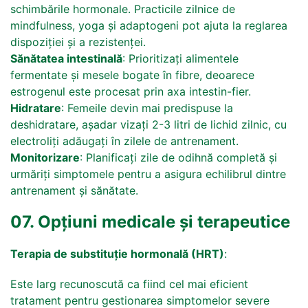
schimbările hormonale. Practicile zilnice de
mindfulness, yoga și adaptogeni pot ajuta la reglarea
dispoziției și a rezistenței.
Sănătatea intestinală
: Prioritizați alimentele
fermentate și mesele bogate în fibre, deoarece
estrogenul este procesat prin axa intestin-fier.
Hidratare
: Femeile devin mai predispuse la
deshidratare, așadar vizați 2-3 litri de lichid zilnic, cu
electroliți adăugați în zilele de antrenament.
Monitorizare
: Planificați zile de odihnă completă și
urmăriți simptomele pentru a asigura echilibrul dintre
antrenament și sănătate.
07. Opțiuni medicale și terapeutice
Terapia de substituție hormonală (HRT)
:
Este larg recunoscută ca fiind cel mai eficient
tratament pentru gestionarea simptomelor severe