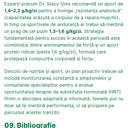
Experți precum Dr. Stacy Sims recomandă un aport de
1,4–2,2 g/kg/zi
pentru a învinge „rezistența anabolică”
(capacitatea scăzută a corpului de a repara mușchii),
în timp ce sportivele de anduranță ar trebui să mențină
un prag de cel puțin
1,3–1,6 g/kg/zi.
Strategia
fundamentală pentru succes în această perioadă este
combinația dintre antrenamentul de forță și un aport
proteic ridicat (peste 1,6 g/kg/zi), formulă care
protejează compoziția corporală și forța.
Dincolo de nutriție și sport, un plan proactiv trebuie să
includă monitorizarea constantă a simptomelor și
consultarea specialiștilor pentru a evalua
oportunitatea terapiei de substituție hormonală (HRT).
Printr-o abordare adaptată și informată, femeile pot nu
doar să își mențină performanța, ci să prospere pe
parcursul acestei tranziții.
09. Bibliografie