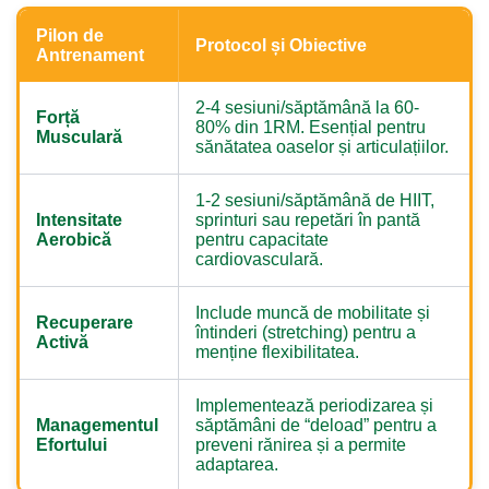
Pilon de
Protocol și Obiective
Antrenament
2-4 sesiuni/săptămână la 60-
Forță
80% din 1RM. Esențial pentru
Musculară
sănătatea oaselor și articulațiilor.
1-2 sesiuni/săptămână de HIIT,
Intensitate
sprinturi sau repetări în pantă
Aerobică
pentru capacitate
cardiovasculară.
Include muncă de mobilitate și
Recuperare
întinderi (stretching) pentru a
Activă
menține flexibilitatea.
Implementează periodizarea și
Managementul
săptămâni de “deload” pentru a
Efortului
preveni rănirea și a permite
adaptarea.