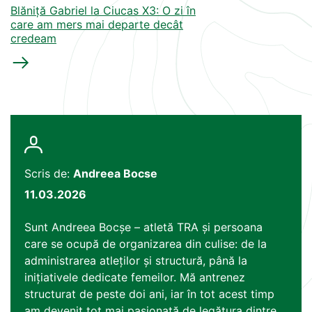
Blăniță Gabriel la Ciucas X3: O zi în
care am mers mai departe decât
credeam
Scris de:
Andreea Bocse
11.03.2026
Sunt Andreea Bocșe – atletă TRA și persoana
care se ocupă de organizarea din culise: de la
administrarea atleților și structură, până la
inițiativele dedicate femeilor. Mă antrenez
structurat de peste doi ani, iar în tot acest timp
am devenit tot mai pasionată de legătura dintre