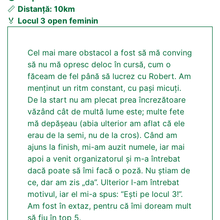
📏
Distanță: 10km
🏅
Locul 3 open feminin
Cel mai mare obstacol a fost să mă conving
să nu mă opresc deloc în cursă, cum o
făceam de fel până să lucrez cu Robert. Am
menținut un ritm constant, cu pași micuți.
De la start nu am plecat prea încrezătoare
văzând cât de multă lume este; multe fete
mă depășeau (abia ulterior am aflat că ele
erau de la semi, nu de la cros). Când am
ajuns la finish, mi-am auzit numele, iar mai
apoi a venit organizatorul și m-a întrebat
dacă poate să îmi facă o poză. Nu știam de
ce, dar am zis „da”. Ulterior l-am întrebat
motivul, iar el mi-a spus: “Ești pe locul 3!”.
Am fost în extaz, pentru că îmi doream mult
să fiu în top 5.