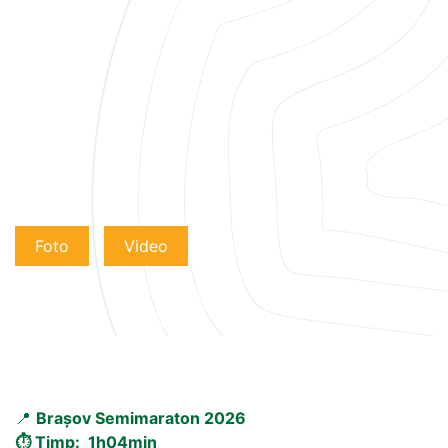
Foto
Video
📍
Brașov Semimaraton 2026
⏱️ Timp: 1h04min