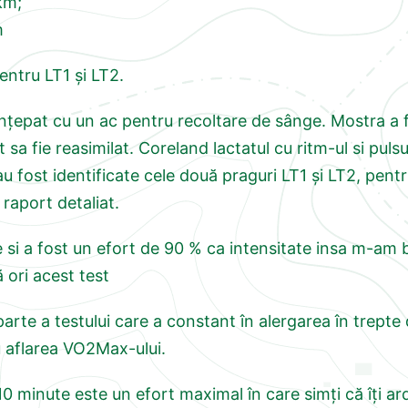
km;
m
pentru LT1 și LT2.
nțepat cu un ac pentru recoltare de sânge. Mostra a f
tat sa fie reasimilat. Coreland lactatul cu ritm-ul si p
au fost identificate cele două praguri LT1 și LT2, pent
raport detaliat.
 si a fost un efort de 90 % ca intensitate insa m-am b
ori acest test
te a testului care a constant în alergarea în trepte 
u aflarea VO2Max-ului.
 minute este un efort maximal în care simți că îți ard 