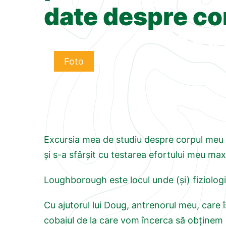
date despre co
Foto
Excursia mea de studiu despre corpul meu a
și s-a sfârșit cu testarea efortului meu max
Loughborough este locul unde (și) fiziologia
Cu ajutorul lui Doug, antrenorul meu, care î
cobaiul de la care vom încerca să obținem c