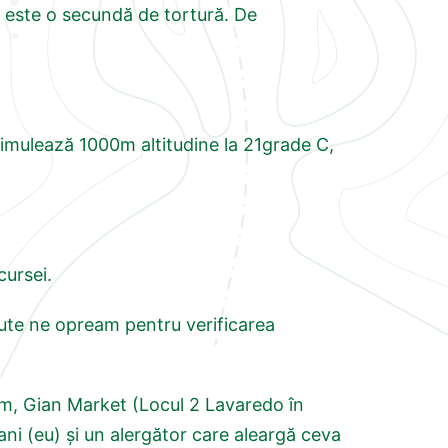
ă este o secundă de tortură. De
simulează 1000m altitudine la 21grade C,
cursei.
nute ne opream pentru verificarea
eam, Gian Market (Locul 2 Lavaredo în
ani (eu) și un alergător care aleargă ceva