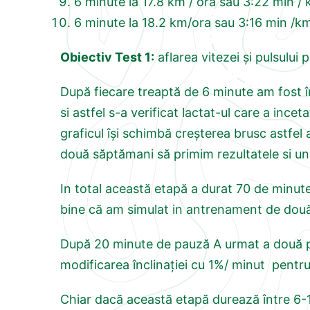
6 minute la 17.8 km / ora sau 3:22 min / 
6 minute la 18.2 km/ora sau 3:16 min /k
Obiectiv Test 1:
aflarea vitezei și pulsului 
După fiecare treaptă de 6 minute am fost î
si astfel s-a verificat lactat-ul care a ince
graficul își schimbă creșterea brusc astfel 
două săptămani să primim rezultatele si un 
In total această etapă a durat 70 de minute
bine că am simulat in antrenament de două 
După 20 minute de pauză A urmat a două par
modificarea înclinației cu 1%/ minut pentr
Chiar dacă această etapă durează între 6-10