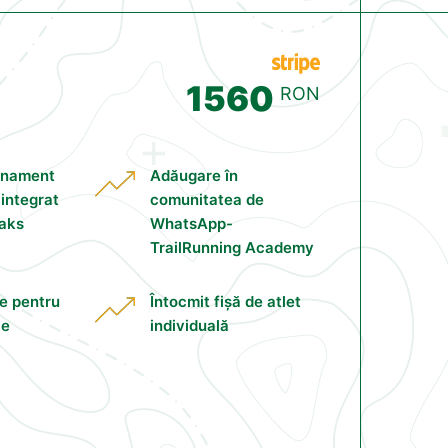
1560
RON
enament
Adăugare în
 integrat
comunitatea de
eaks
WhatsApp-
TrailRunning Academy
te pentru
Întocmit fișă de atlet
le
individuală