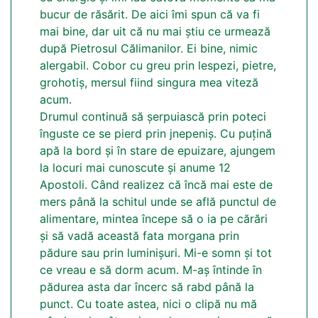
bucur de răsărit. De aici îmi spun că va fi
mai bine, dar uit că nu mai știu ce urmează
după Pietrosul Călimanilor. Ei bine, nimic
alergabil. Cobor cu greu prin lespezi, pietre,
grohotiș, mersul fiind singura mea viteză
acum.
Drumul continuă să șerpuiască prin poteci
înguste ce se pierd prin jnepeniș. Cu puțină
apă la bord și în stare de epuizare, ajungem
la locuri mai cunoscute și anume 12
Apostoli. Când realizez că încă mai este de
mers până la schitul unde se află punctul de
alimentare, mintea începe să o ia pe cărări
și să vadă această fata morgana prin
pădure sau prin luminișuri. Mi-e somn și tot
ce vreau e să dorm acum. M-aș întinde în
pădurea asta dar încerc să rabd până la
punct. Cu toate astea, nici o clipă nu mă