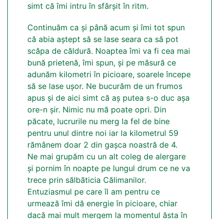
simt că îmi intru în sfârșit în ritm.
Continuăm ca și până acum și îmi tot spun
că abia aștept să se lase seara ca să pot
scăpa de căldură. Noaptea îmi va fi cea mai
bună prietenă, îmi spun, și pe măsură ce
adunăm kilometri în picioare, soarele începe
să se lase ușor. Ne bucurăm de un frumos
apus și de aici simt că aș putea s-o duc așa
ore-n șir. Nimic nu mă poate opri. Din
păcate, lucrurile nu merg la fel de bine
pentru unul dintre noi iar la kilometrul 59
rămânem doar 2 din gașca noastră de 4.
Ne mai grupăm cu un alt coleg de alergare
și pornim în noapte pe lungul drum ce ne va
trece prin sălbăticia Călimanilor.
Entuziasmul pe care îl am pentru ce
urmează îmi dă energie în picioare, chiar
dacă mai mult mergem la momentul ăsta în