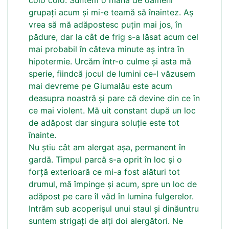
grupați acum și mi-e teamă să înaintez. Aș
vrea să mă adăpostesc puțin mai jos, în
pădure, dar la cât de frig s-a lăsat acum cel
mai probabil în câteva minute aș intra în
hipotermie. Urcăm într-o culme și asta mă
sperie, fiindcă jocul de lumini ce-l văzusem
mai devreme pe Giumalău este acum
deasupra noastră și pare că devine din ce în
ce mai violent. Mă uit constant după un loc
de adăpost dar singura soluție este tot
înainte.
Nu știu cât am alergat așa, permanent în
gardă. Timpul parcă s-a oprit în loc și o
forță exterioară ce mi-a fost alături tot
drumul, mă împinge și acum, spre un loc de
adăpost pe care îl văd în lumina fulgerelor.
Intrăm sub acoperișul unui staul și dinăuntru
suntem strigați de alți doi alergători. Ne