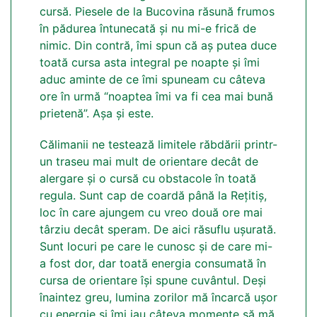
cursă. Piesele de la Bucovina răsună frumos
în pădurea întunecată și nu mi-e frică de
nimic. Din contră, îmi spun că aș putea duce
toată cursa asta integral pe noapte și îmi
aduc aminte de ce îmi spuneam cu câteva
ore în urmă “noaptea îmi va fi cea mai bună
prietenă”. Așa și este.
Călimanii ne testează limitele răbdării printr-
un traseu mai mult de orientare decât de
alergare și o cursă cu obstacole în toată
regula. Sunt cap de coardă până la Rețitiș,
loc în care ajungem cu vreo două ore mai
târziu decât speram. De aici răsuflu ușurată.
Sunt locuri pe care le cunosc și de care mi-
a fost dor, dar toată energia consumată în
cursa de orientare își spune cuvântul. Deși
înaintez greu, lumina zorilor mă încarcă ușor
cu energie și îmi iau câteva momente să mă