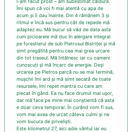
l-am făcut prost – am subestimat căldura.
Îmi spun că voi fi mai atentă cu apa de
acum și îi dau înainte. Din 4 rămânem 3 și
ritmul e încă sus pentru cât de repede mă
adaptez eu. Mă bucur să văd de data asta
cum picioarele mă duc în alergare integral
pe forestierul de sub Pietrosul Bistriței și mă
simt pregătită pentru cea mai grea urcare
din tot traseul. Mă întâlnesc iar cu oameni
cunoscuți și mă încarc de energie. Deși
urcarea pe Pietros parcă nu se mai termină,
mușchii îmi ard și mă simt secată de toate
resursele, îmi repet mantra cu care am
plecat în gând. Ea nu face drumul mai ușor,
dar mă face pe mine mai conștientă că asta
e doar ceva temporar. În curând vom fi sus,
vom mai avea de urcat câteva culmi și ne
vom bucura de priveliști.
Este kilometrul 27, aici adie vântul iar eu