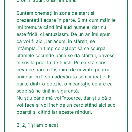
Suntem chemați în zona de start și
prezentați fiecare în parte. Simt cum mâinile
îmi tremură când îmi aud numele, dar nu
este frică, ci entuziasm. De un an îmi spun
că voi fi aici, iar acum, în sfârșit, se
întâmplă. În timp ce aștept să se scurgă
ultimele secunde până se dă startul, privesc
în sus la poarta de finish. Pe ea stă scris
ceva ce pare o înșiruire de cuvinte pentru
unii dar eu îi știu adevărata semnificație. E
parte dintr-o poezie, o incantație ce are ca
scop să ne țină în siguranță.
Nu știu când mă voi întoarce, dar știu că o
voi face și voi închide un cerc stând aici sub
poartă și citind iar aceste rânduri.
3, 2, 1 și am plecat.