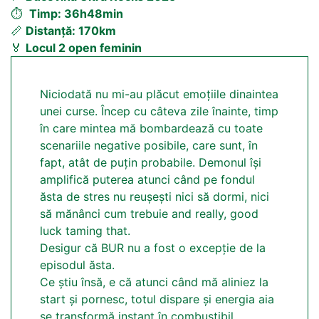
⏱
Timp: 36h48min
📏
Distanță: 170km
🏅
Locul 2 open feminin
Niciodată nu mi-au plăcut emoțiile dinaintea
unei curse. Încep cu câteva zile înainte, timp
în care mintea mă bombardează cu toate
scenariile negative posibile, care sunt, în
fapt, atât de puțin probabile. Demonul își
amplifică puterea atunci când pe fondul
ăsta de stres nu reușești nici să dormi, nici
să mănânci cum trebuie and really, good
luck taming that.
Desigur că BUR nu a fost o excepție de la
episodul ăsta.
Ce știu însă, e că atunci când mă aliniez la
start și pornesc, totul dispare și energia aia
se transformă instant în combustibil.