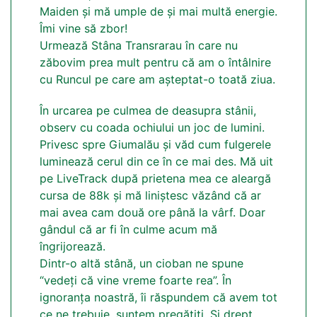
Maiden și mă umple de și mai multă energie.
Îmi vine să zbor!
Urmează Stâna Transrarau în care nu
zăbovim prea mult pentru că am o întâlnire
cu Runcul pe care am așteptat-o toată ziua.
În urcarea pe culmea de deasupra stânii,
observ cu coada ochiului un joc de lumini.
Privesc spre Giumalău și văd cum fulgerele
luminează cerul din ce în ce mai des. Mă uit
pe LiveTrack după prietena mea ce aleargă
cursa de 88k și mă liniștesc văzând că ar
mai avea cam două ore până la vârf. Doar
gândul că ar fi în culme acum mă
îngrijorează.
Dintr-o altă stână, un cioban ne spune
“vedeți că vine vreme foarte rea”. În
ignoranța noastră, îi răspundem că avem tot
ce ne trebuie, suntem pregătiți. Și drept