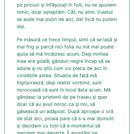
pe priciuri și înfășurați în folii, nu ne spunem
nimic, doar așteptăm. Cât, nu știm. Vuietul
se aude mai puțin de aici, dar încă nu putem
ieși.
Pe măsură ce trece timpul, simt că se lasă și
mai frig și parcă nici folia nu mă mai poate
ajuta să mă încălzesc acum. Deși mintea
mea era goală, gânduri negre încep să se
adune și nu știu cum voi pleca de aici în
condițiile astea. Situația de față mă
îngrijorează, deși realist vorbind, sunt
norocoasă că sunt în locul ăsta acum. Mă
gândesc la prietenii de pe traseu și sper
doar că au avut noroc ca și noi, să
găsească un adăpost. După aproape o oră
de stat aici, ploaia pare că s-a mai domolit
și decidem cu toții că e momentul să
mergem mai departe. Îl anunțăm pe