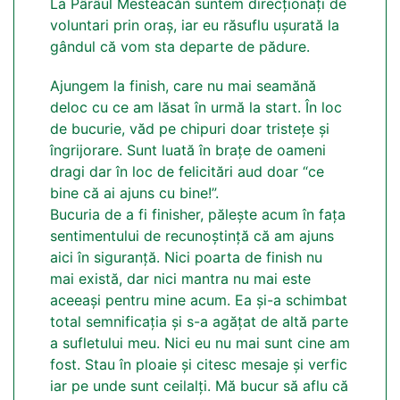
La Pârâul Mesteacăn suntem direcționați de
voluntari prin oraș, iar eu răsuflu ușurată la
gândul că vom sta departe de pădure.
Ajungem la finish, care nu mai seamănă
deloc cu ce am lăsat în urmă la start. În loc
de bucurie, văd pe chipuri doar tristețe și
îngrijorare. Sunt luată în brațe de oameni
dragi dar în loc de felicitări aud doar “ce
bine că ai ajuns cu bine!”.
Bucuria de a fi finisher, pălește acum în fața
sentimentului de recunoștință că am ajuns
aici în siguranță. Nici poarta de finish nu
mai există, dar nici mantra nu mai este
aceeași pentru mine acum. Ea și-a schimbat
total semnificația și s-a agățat de altă parte
a sufletului meu. Nici eu nu mai sunt cine am
fost. Stau în ploaie și citesc mesaje și verfic
iar pe unde sunt ceilalți. Mă bucur să aflu că