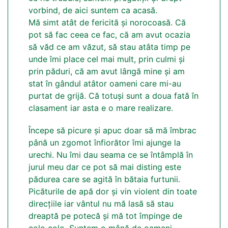
vorbind, de aici suntem ca acasă.
Mă simt atât de fericită și norocoasă. Că
pot să fac ceea ce fac, că am avut ocazia
să văd ce am văzut, să stau atâta timp pe
unde îmi place cel mai mult, prin culmi și
prin păduri, că am avut lângă mine și am
stat în gândul atâtor oameni care mi-au
purtat de grijă. Că totuși sunt a doua fată în
clasament iar asta e o mare realizare.
Începe să picure și apuc doar să mă îmbrac
până un zgomot înfiorător îmi ajunge la
urechi. Nu îmi dau seama ce se întâmplă în
jurul meu dar ce pot să mai disting este
pădurea care se agită în bătaia furtunii.
Picăturile de apă dor și vin violent din toate
direcțiile iar vântul nu mă lasă să stau
dreaptă pe potecă și mă tot împinge de
colo colo. Suntem o mână de oameni