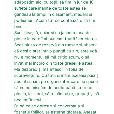
adăpostim aici cu toții, să fim în jur de 10
suflete care înainte de toate astea se
gândeau la timpi în clasament, medalii și
podiumuri. Acum tot ce contează e să fim
bine.
Sunt fleașcă, chiar și cu jacheta mea de
ploaie în care îmi puneam toată încrederea.
Scot bluza de rezervă din rucsac și observ
că deși a stat într-o pungă cu zip, este udă.
Nu e momentul să mă critic acum, o să
învăț mai încolo din toate greșelile astea.
Mă dezbrac și mă înfășor în folia de
supraviețuire. Cu toții urmăm aceeași pași și
apoi îl sunăm pe organizator care ne spune
să nu ne mișcăm de acolo până nu trece
ploaia, iar apoi, să o luăm ușor, grupați și să
ocolim Runcul.
După ce se oprește și conversația și
foșnetul foliilor, se așterne tăcerea. Așezați