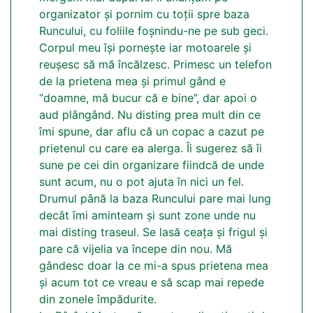
organizator și pornim cu toții spre baza
Runcului, cu foliile foșnindu-ne pe sub geci.
Corpul meu își pornește iar motoarele și
reușesc să mă încălzesc. Primesc un telefon
de la prietena mea și primul gând e
“doamne, mă bucur că e bine”, dar apoi o
aud plângând. Nu disting prea mult din ce
îmi spune, dar aflu că un copac a cazut pe
prietenul cu care ea alerga. Îi sugerez să îi
sune pe cei din organizare fiindcă de unde
sunt acum, nu o pot ajuta în nici un fel.
Drumul până la baza Runcului pare mai lung
decât îmi aminteam și sunt zone unde nu
mai disting traseul. Se lasă ceața și frigul și
pare că vijelia va începe din nou. Mă
gândesc doar la ce mi-a spus prietena mea
și acum tot ce vreau e să scap mai repede
din zonele împădurite.