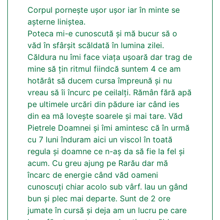
Corpul pornește ușor ușor iar în minte se
așterne liniștea.
Poteca mi-e cunoscută și mă bucur să o
văd în sfârșit scăldată în lumina zilei.
Căldura nu îmi face viața ușoară dar trag de
mine să țin ritmul fiindcă suntem 4 ce am
hotărât să ducem cursa împreună și nu
vreau să îi încurc pe ceilalți. Rămân fără apă
pe ultimele urcări din pădure iar când ies
din ea mă lovește soarele și mai tare. Văd
Pietrele Doamnei și îmi amintesc că în urmă
cu 7 luni înduram aici un viscol în toată
regula și doamne ce n-aș da să fie la fel și
acum. Cu greu ajung pe Rarău dar mă
încarc de energie când văd oameni
cunoscuți chiar acolo sub vârf. Iau un gând
bun și plec mai departe. Sunt de 2 ore
jumate în cursă și deja am un lucru pe care