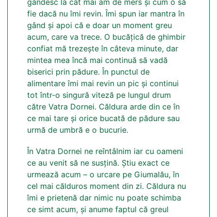
gândesc la cât mai am de mers și cum o să
fie dacă nu îmi revin. Îmi spun iar mantra în
gând și apoi că e doar un moment greu
acum, care va trece. O bucățică de ghimbir
confiat mă trezește în câteva minute, dar
mintea mea încă mai continuă să vadă
biserici prin pădure. În punctul de
alimentare îmi mai revin un pic și continui
tot într-o singură viteză pe lungul drum
către Vatra Dornei. Căldura arde din ce în
ce mai tare și orice bucată de pădure sau
urmă de umbră e o bucurie.
În Vatra Dornei ne reîntâlnim iar cu oameni
ce au venit să ne susțină. Știu exact ce
urmează acum – o urcare pe Giumalău, în
cel mai călduros moment din zi. Căldura nu
îmi e prietenă dar nimic nu poate schimba
ce simt acum, și anume faptul că greul