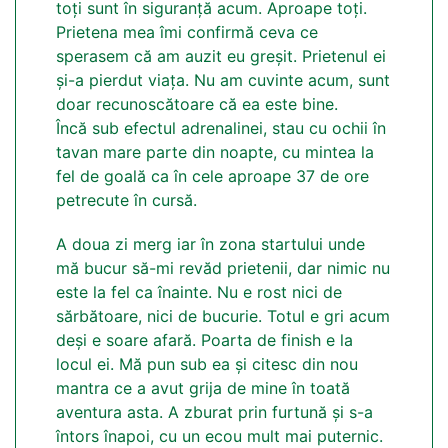
toți sunt în siguranță acum. Aproape toți.
Prietena mea îmi confirmă ceva ce
sperasem că am auzit eu greșit. Prietenul ei
și-a pierdut viața. Nu am cuvinte acum, sunt
doar recunoscătoare că ea este bine.
Încă sub efectul adrenalinei, stau cu ochii în
tavan mare parte din noapte, cu mintea la
fel de goală ca în cele aproape 37 de ore
petrecute în cursă.
A doua zi merg iar în zona startului unde
mă bucur să-mi revăd prietenii, dar nimic nu
este la fel ca înainte. Nu e rost nici de
sărbătoare, nici de bucurie. Totul e gri acum
deși e soare afară. Poarta de finish e la
locul ei. Mă pun sub ea și citesc din nou
mantra ce a avut grija de mine în toată
aventura asta. A zburat prin furtună și s-a
întors înapoi, cu un ecou mult mai puternic.