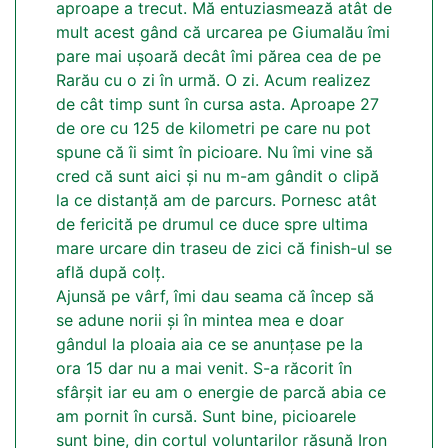
aproape a trecut. Mă entuziasmează atât de
mult acest gând că urcarea pe Giumalău îmi
pare mai ușoară decât îmi părea cea de pe
Rarău cu o zi în urmă. O zi. Acum realizez
de cât timp sunt în cursa asta. Aproape 27
de ore cu 125 de kilometri pe care nu pot
spune că îi simt în picioare. Nu îmi vine să
cred că sunt aici și nu m-am gândit o clipă
la ce distanță am de parcurs. Pornesc atât
de fericită pe drumul ce duce spre ultima
mare urcare din traseu de zici că finish-ul se
află după colț.
Ajunsă pe vârf, îmi dau seama că încep să
se adune norii și în mintea mea e doar
gândul la ploaia aia ce se anunțase pe la
ora 15 dar nu a mai venit. S-a răcorit în
sfârșit iar eu am o energie de parcă abia ce
am pornit în cursă. Sunt bine, picioarele
sunt bine, din cortul voluntarilor răsună Iron