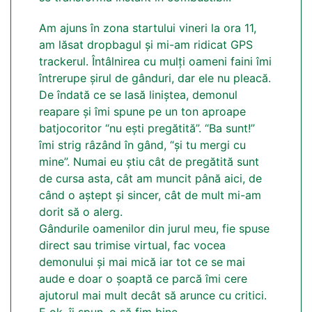
Am ajuns în zona startului vineri la ora 11,
am lăsat dropbagul și mi-am ridicat GPS
trackerul. Întâlnirea cu mulți oameni faini îmi
întrerupe șirul de gânduri, dar ele nu pleacă.
De îndată ce se lasă liniștea, demonul
reapare și îmi spune pe un ton aproape
batjocoritor “nu ești pregătită”. “Ba sunt!”
îmi strig râzând în gând, “și tu mergi cu
mine”. Numai eu știu cât de pregătită sunt
de cursa asta, cât am muncit până aici, de
când o aștept și sincer, cât de mult mi-am
dorit să o alerg.
Gândurile oamenilor din jurul meu, fie spuse
direct sau trimise virtual, fac vocea
demonului și mai mică iar tot ce se mai
aude e doar o șoaptă ce parcă îmi cere
ajutorul mai mult decât să arunce cu critici.
E ok, îi spun, o să fim bine.