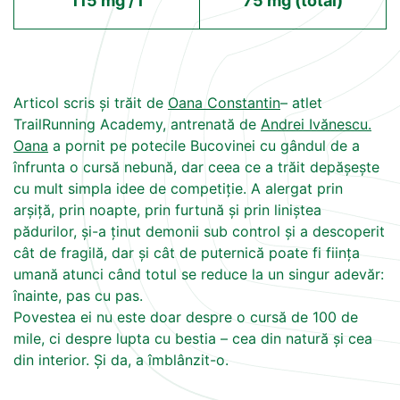
115 mg / l
75 mg (total)
Articol scris și trăit de
Oana Constantin
– atlet
TrailRunning Academy, antrenată de
Andrei Ivănescu.
Oana
a pornit pe potecile Bucovinei cu gândul de a
înfrunta o cursă nebună, dar ceea ce a trăit depășește
cu mult simpla idee de competiție. A alergat prin
arșiță, prin noapte, prin furtună și prin liniștea
pădurilor, și-a ținut demonii sub control și a descoperit
cât de fragilă, dar și cât de puternică poate fi ființa
umană atunci când totul se reduce la un singur adevăr:
înainte, pas cu pas.
Povestea ei nu este doar despre o cursă de 100 de
mile, ci despre lupta cu bestia – cea din natură și cea
din interior. Și da, a îmblânzit-o.