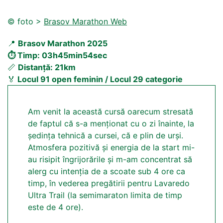
© foto >
Brasov Marathon Web
📍
Brasov Marathon 2025
⏱️ Timp: 03h45min54sec
📏
Distanță: 21km
🏅
Locul 91 open feminin / Locul 29 categorie
Am venit la această cursă oarecum stresată
de faptul că s-a menționat cu o zi înainte, la
ședința tehnică a cursei, că e plin de urși.
Atmosfera pozitivă și energia de la start mi-
au risipit îngrijorările și m-am concentrat să
alerg cu intenția de a scoate sub 4 ore ca
timp, în vederea pregătirii pentru Lavaredo
Ultra Trail (la semimaraton limita de timp
este de 4 ore).