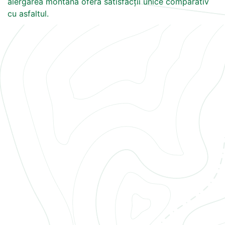
alergarea montană oferă satisfacții unice comparativ
cu asfaltul.