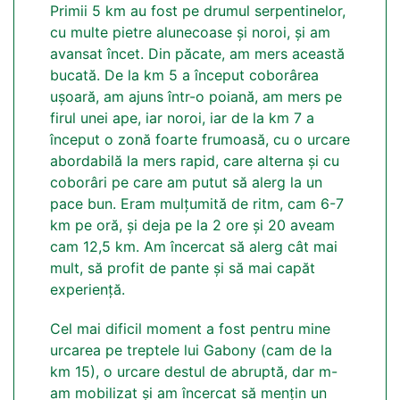
Primii 5 km au fost pe drumul serpentinelor,
cu multe pietre alunecoase și noroi, și am
avansat încet. Din păcate, am mers această
bucată. De la km 5 a început coborârea
ușoară, am ajuns într-o poiană, am mers pe
firul unei ape, iar noroi, iar de la km 7 a
început o zonă foarte frumoasă, cu o urcare
abordabilă la mers rapid, care alterna și cu
coborâri pe care am putut să alerg la un
pace bun. Eram mulțumită de ritm, cam 6-7
km pe oră, și deja pe la 2 ore și 20 aveam
cam 12,5 km. Am încercat să alerg cât mai
mult, să profit de pante și să mai capăt
experiență.
Cel mai dificil moment a fost pentru mine
urcarea pe treptele lui Gabony (cam de la
km 15), o urcare destul de abruptă, dar m-
am mobilizat și am încercat să mențin un