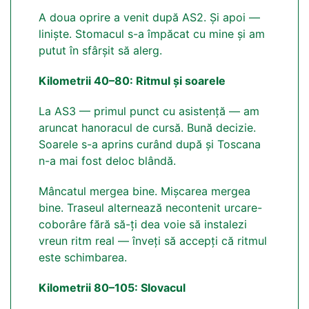
A doua oprire a venit după AS2. Și apoi —
liniște. Stomacul s-a împăcat cu mine și am
putut în sfârșit să alerg.
Kilometrii 40–80: Ritmul și soarele
La AS3 — primul punct cu asistență — am
aruncat hanoracul de cursă. Bună decizie.
Soarele s-a aprins curând după și Toscana
n-a mai fost deloc blândă.
Mâncatul mergea bine. Mișcarea mergea
bine. Traseul alternează necontenit urcare-
coborâre fără să-ți dea voie să instalezi
vreun ritm real — înveți să accepți că ritmul
este schimbarea.
Kilometrii 80–105: Slovacul