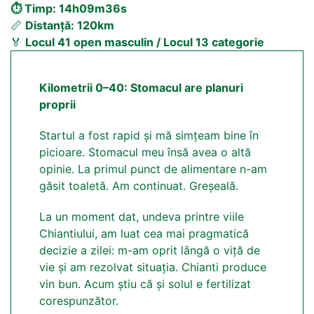
⏱️ Timp: 14h09m36s
📏
Distanță: 120km
🏅
Locul 41 open masculin / Locul 13 categorie
Kilometrii 0–40: Stomacul are planuri
proprii
Startul a fost rapid și mă simțeam bine în
picioare. Stomacul meu însă avea o altă
opinie. La primul punct de alimentare n-am
găsit toaletă. Am continuat. Greșeală.
La un moment dat, undeva printre viile
Chiantiului, am luat cea mai pragmatică
decizie a zilei: m-am oprit lângă o viță de
vie și am rezolvat situația. Chianti produce
vin bun. Acum știu că și solul e fertilizat
corespunzător.